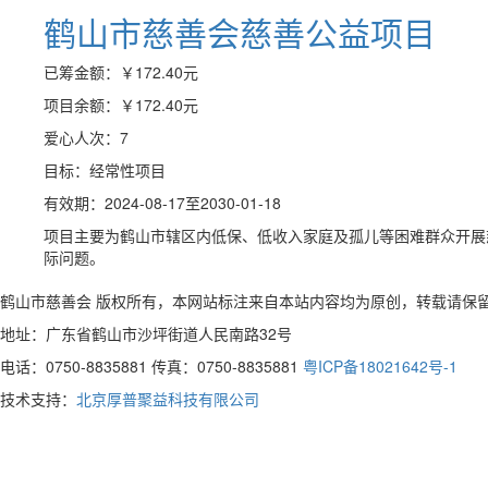
鹤山市慈善会慈善公益项目
已筹金额：
￥172.40
元
项目余额：
￥172.40
元
爱心人次：7
目标：经常性项目
有效期：2024-08-17至2030-01-18
项目主要为鹤山市辖区内低保、低收入家庭及孤儿等困难群众开展
际问题。
鹤山市慈善会 版权所有，本网站标注来自本站内容均为原创，转载请保
地址：广东省鹤山市沙坪街道人民南路32号
电话：0750-8835881 传真：0750-8835881
粤ICP备18021642号-1
技术支持：
北京厚普聚益科技有限公司