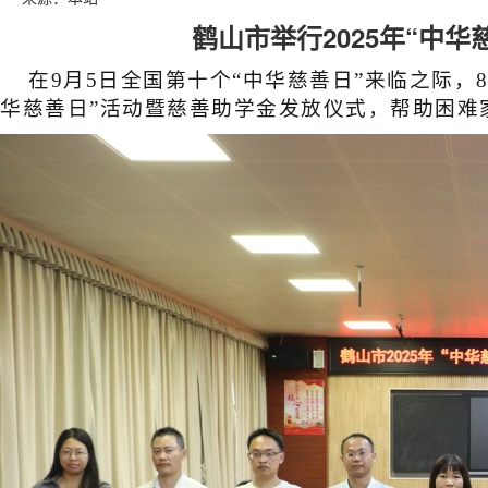
鹤山市举行2025年“中
在
9
月
5
日全国第
十
个
“中华慈善日”来临之际，
华慈善日”活动暨慈善助学金发放仪式，帮助困难