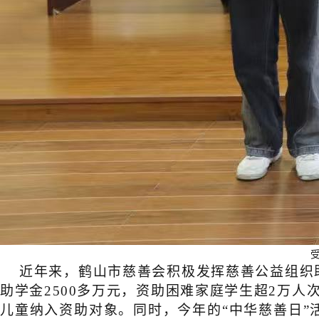
近年来，鹤山市慈善会积极发挥慈善公益组织助
助学金
2500
多万元
，
资助
困难
家庭学生
超
2
万
人
儿童纳入资助对象。同时，今年的“中华慈善日”