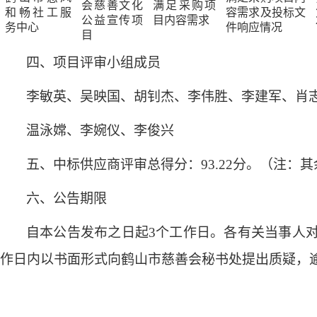
会
慈善文化
满足采购项
和畅社工服
容需求及投标文
公益宣传
项
目内容需求
务中心
件响应情况
目
四、项目评审小组成员
李敏英、吴映国、胡钊杰、李伟胜、李建军、肖
温泳嫦、李婉仪、李俊兴
五、中标供应商评审总得分：
93.22
分。（注：其
六、公告期限
自本公告发布之日起
3个工作日。各有关当事人
作日内以书面形式向鹤山市慈善会秘书处提出质疑，逾期将